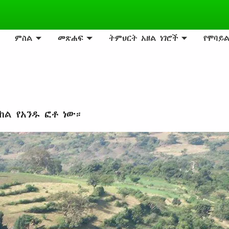
ምስል
መጽሐፍ
ትምህርት አዘል ነገሮች
የሞባይ
ከል የአንዱ ፎቶ ነው።