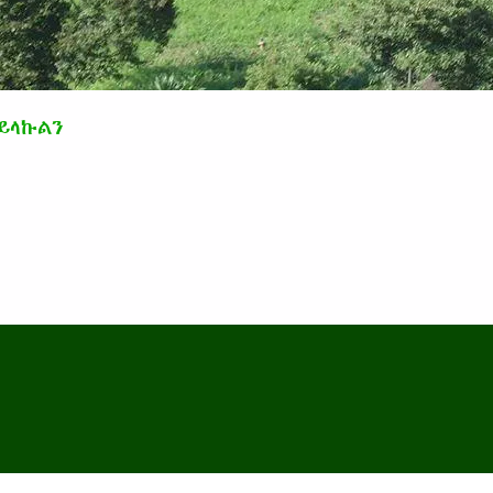
ይላኩልን