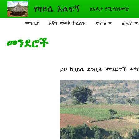
Skip to main content
የዛይሴ እልፍኝ
ለእይታ የሚያስጎመጅ
መግቢያ
እኛን ማወቅ ከፈለጉ
ድምፅ
ቪዲዮ
መንደሮች
ይህ ከዛይሴ ደንቢሌ መንደሮች መካ