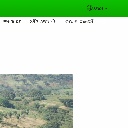
አማርኛ
Select your lang
ል መተግበርያ
እኛን ለማግኘት
ጥናታዊ ጽሑፎች