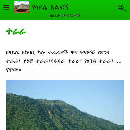
Skip to main content
የዛይሴ እልፍኝ
Sel
ለእይታ የሚያስጎመጅ
ተራራ
በዛይሴ አከባቢ ካሉ ተራራዎች ዋና ዋናዎቹ የጽንጎ
ተራራ፣ የጎቼ ተራራ፣የዲባራ ተራራ፣ የጻንዳ ተራራ፣ ...
ናቸው።