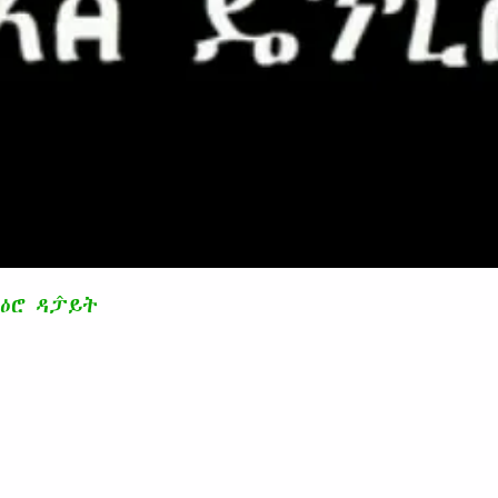
ዕሮ ዳፓ̂ይት