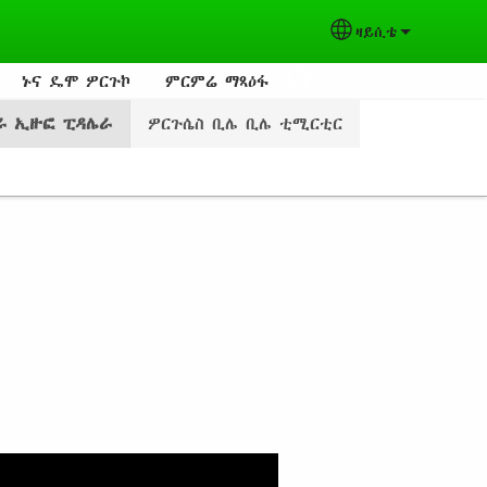
ዛይሲቴ
Select your lang
ኑና ዴሞ ዎርጉኮ
ምርምሬ ማጻዕፋ
ሌራ ኢዙፎ ፒዳሌራ
ዎርጉሴስ ቢሌ ቢሌ ቲሚርቲር