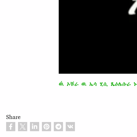
ዉ́ ኦቹራ ዉ ኤሳ ሂሲ ጼዕሌሱራ ኑ
Share