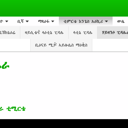
ዮ
ቢሻ
ማጻዕፋ
ቲምርቴ እንጌስ አዕኪሪ
ውꬄ
ዲሽክኔዕሬ
ዛይሲቴና̂ ላዕቲኔ ፒዳሌ
ላቲኔ ፒዳሌ
ሃይዛንꬆ ፒዳ
ቢዕናይ ሚቻ̂ ኣይꬁሴስ ማዕቂ̂ስ
ሌራ
ሌራ ቲሚርቴ