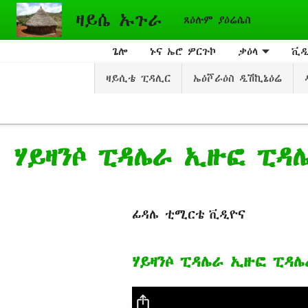
Skip to main content
ዛይሴ ኡጉራ
ጸዕሉም ያዕሬሴስ
ጌሎ
ኑና ኤሮ ዎርጉኮ
ቃዕላ
ቪዲ
ዛይሲቴ ፒዳሊር
ኤዕሾራዕስ ዲሽኪኔዕሬ
ሃይዛንꬆ ፒዳሌራ ኢዙፎ ፒዳ
ፊዳሌ ቲሚርቴ ቪዲዮና
ሃይዛንꬆ ፒዳሌራ ኢዙፎ ፒዳ
Video file