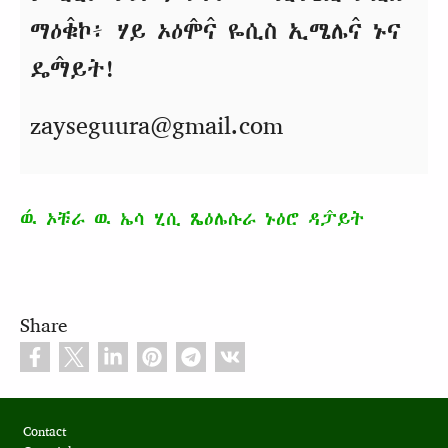
ማዕቁ̂ኮ፥ ሃይ ኦዕሞ̂ና̂ ዬሲስ ኢሜሌና̂ ኑና
ዴማ̂ይት!
zayseguura@gmail.com
ዉ́ ኦቹራ ዉ ኤሳ ሂሲ ጼዕሌሱራ ኑዕሮ ዳፓ̂ይት
Share
Footer
Contact